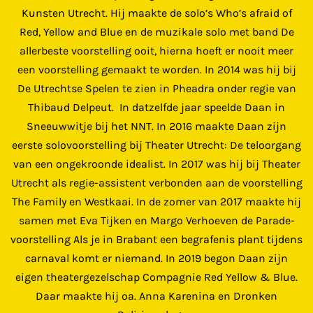
Kunsten Utrecht. Hij maakte de solo’s
Who’s afraid of
Red, Yellow and Blue
en de muzikale solo met band
De
allerbeste voorstelling ooit, hierna hoeft er nooit meer
een voorstelling gemaakt te worden
. In 2014 was hij bij
De Utrechtse Spelen te zien in
Pheadra
onder regie van
Thibaud Delpeut.
In datzelfde jaar speelde Daan in
Sneeuwwitje
bij het NNT. In 2016 maakte Daan zijn
eerste solovoorstelling bij Theater Utrecht:
De teloorgang
van een ongekroonde idealist
. In 2017 was hij bij Theater
Utrecht als regie-assistent verbonden aan de voorstelling
The Family
en
Westkaai
. In de zomer van 2017 maakte hij
samen met Eva Tijken en Margo Verhoeven de Parade-
voorstelling
Als je in Brabant een begrafenis plant tijdens
carnaval komt er niemand
. In 2019 begon Daan zijn
eigen theatergezelschap
Compagnie Red Yellow & Blue
.
Daar maakte hij oa.
Anna Karenina
en
Dronken